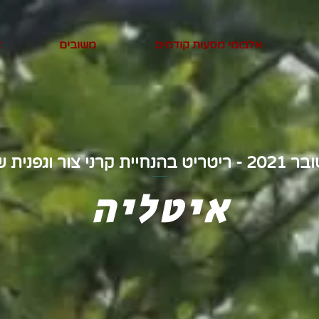
אלבומי מסעות קודמים
משובים
צ
חיית קרני צור וגפנית שליו
איטליה