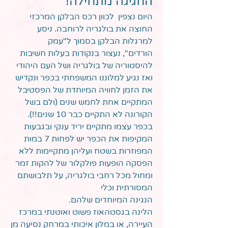
החגיגה מתחילה!
היום נצפין לכוון רכס הבלקן המרכזי
החוצה את בולגריה לרוחבה. ניסע
למרגלות הבלקן בסמוך ל"עמק
הורדים", נעצור בנקודות בעלות חשיבות
להיסטוריה של בולגריה ושל העם היהודי
ואז נגיע למלוננו המשפחתי בכפר ונקדיש
את הזמן לחוויה המיוחדת של הפסטיבל
המתקיים אחת לחמש שנים (ולם בשל
הקורונה לא התקיים כבר 10 שנים!!).
בכפר עצמו מתקיים יריד ענקי ובגבעות
המקיפות את הכפר יש לפחות 7 במות
המפוזרות בשטח ועליהן מתקיימות ללא
הפסקה הופעות פולקלור של להקות זמר
ומחול מכל רחבי בולגריה, על תלבושתם
המסורתית וכלי
הנגינה המיוחדים שלהם.
הלינה בגסטהאוז פשוט ואוטנתי במרכז
העיירה, או במלון איכותי במרחק נסיעה מן