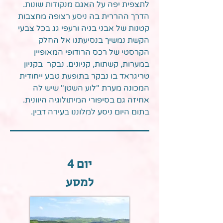
לתצפית יפה על האגם מנקודות שונות.
הדרך ההררית בה ניסע רצופה מחצבות
קטנות של אבני בניה ורעפי גג בכל צבעי
הקשת נמשיך בנסיעתנו אל החלק
הקרסטי של רכס הרודופי המאופיין
במערות, קשתות, קניונים. נבקר בקניון
טריגראד בו נבקר בתופעת טבע ייחודית
המכונה מערת "לוע השטן" שיש לה
אחיזה גם בסיפורי המיתולוגיה היוונית.
בתום היום ניסע למלוננו בעירה דבין.
יום 4
למסע