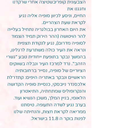
הצבעונית קופריבשטיצה אחרי שרקדנו
וחגגנו את
החיים, וניסע לכיוון סופיה אליה נגיע
לקראת שעת הצהריים.
את היום האחרון בבולגריה נתחיל בעלייה
להר הויטושה (ההר הירוק תמיד הצמוד
לסופיה מדרום), נגיע לנקודת תצפית
ונראה את העיר כולה משתרעת לרגלינו,
בהמשך נבקר בתופעת ייחודית טבע "גשרי
הזהב". נרד למרכז העיר ונבלה בשווקים
הציוריים של סופיה, נסייר ברחובותיה
הראשיים ונבקר באתריה היפים: קתדרלת
אלכסנדר נייבסקי, כנסיית סופיה הקדושה
והנקרופוליס שמתחתיה, התיאטרון
הלאומי, בניין המלך, משכן הנשיא ועוד.
בערב נגיע לשדה התעופה. טיסתנו
ממריאה לקראת חצות, והנחיתה שלנו
לפנות בוקר ה 11.8 בישראל.