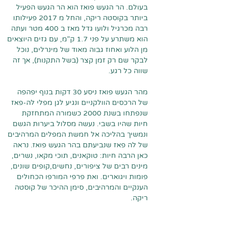
בעולם. הר הגעש פואז הוא הר הגעש הפעיל
ביותר בקוסטה ריקה, והחל מ 2017 פעילותו
רבה מכרגיל ולועו גדל מאז ב 400 מטר ועתה
הוא משתרע על פני 1.7 ק"מ, עם גזים היוצאים
מן הלוע ואחוז גבוה מאוד של מינרלים, נוכל
לבקר שם רק זמן קצר (בשל התקנות), אך זה
שווה כל רגע.
מהר הגעש פואז ניסע 30 דקות בנוף יפהפה
של הרכסים הוולקניים ונגיע לגן מפלי לה-פאז
שנפתחו בשנת 2000 כשמורה המתחזקת
חיות שהיו בשבי. נעשה מסלול ביערות הגשם
ונמשיך בהליכה אל חמשת המפלים המרהיבים
של לה פאז שנביעתם בהר הגעש פואז. נראה
כאן הרבה חיות: טוקאנים, תוכי מקאו, נשרים,
מינים רבים של ציפורים, נחשים,קופים שונים,
פומות ויגוארים. ואת פרפי המורפו הכחולים
הענקיים והמרהיבים, סימן ההיכר של קוסטה
ריקה.