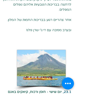
לרחצה בבריכות הטבעיות אליהם נופלים
המפלים.
אחר צהריים רגוע בבריכות החמות של המלון.
ובערב מסיבה עם די.ג'י שרן פלג!
23.1,
יום שישי - חוסן ורכות, קיאקים באגם
ארנל
י
ום נוסף באזור הר הגעש ארנל יאפשר לנו
להפגש (אפילו "סתם" במלון שלנו!) עם הנופים