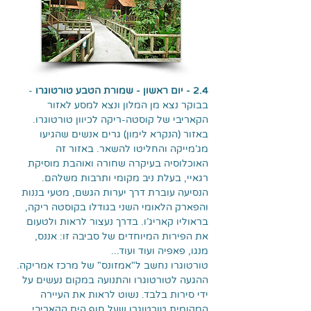
2.4 - יום ראשון - שמורת הטבע טורטוגרו
-
בבוקר נצא מן המלון ונצא למסע לאזור
הקאריבי של קוסטה-ריקה לכיוון טורטוגרו.
באזור (הנקרא לימון) גרים אנשים שהגיעו
מג'מייקה והחליטו להשאר. באזור זה
האוכלוסיה בעיקרה שחורה ואוהבת מוסיקת
רגאיי, בעלת ניב מקומי ותרבות משלהם.
הנסיעה עוברת דרך יערות הגשם, מטעי בננות
והפארק הלאומי השני בגודלו בקוסטה ריקה,
בראוליו קאריג'ו. בדרך נעצור לראות ולטעום
את הפירות המיוחדים של סביבה זו: אננס,
מנגו, פאפיה ועוד ועוד...
טורטוגרו נחשב ל"אמזונס" של מרכז אמריקה.
ההגעה לטורטוגרו והתנועה במקום נעשים על
ידי סירות בלבד. נשוט לראות את העיירה
המקומית טורטוגרו שעל חוף הים הקאריבי,