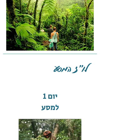
לו"ז המסע
יום 1
למסע